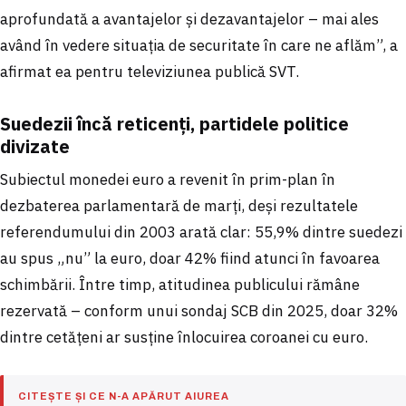
aprofundată a avantajelor și dezavantajelor – mai ales
având în vedere situația de securitate în care ne aflăm”, a
afirmat ea pentru televiziunea publică SVT.
Suedezii încă reticenți, partidele politice
divizate
Subiectul monedei euro a revenit în prim-plan în
dezbaterea parlamentară de marți, deși rezultatele
referendumului din 2003 arată clar: 55,9% dintre suedezi
au spus „nu” la euro, doar 42% fiind atunci în favoarea
schimbării. Între timp, atitudinea publicului rămâne
rezervată – conform unui sondaj SCB din 2025, doar 32%
dintre cetățeni ar susține înlocuirea coroanei cu euro.
CITEȘTE ȘI CE N-A APĂRUT AIUREA