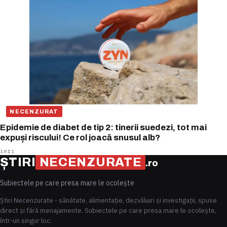
NECENZURAT
Epidemie de diabet de tip 2: tinerii suedezi, tot mai
expuși riscului! Ce rol joacă snusul alb?
ieri
ȘTIRI
NECENZURATE
.ro
Subiectele pe care presa mare le ocolește
Știri Necenzurate - sănătate, alimentație, dezvăluiri și investigații, spuse
direct și fără menajamente. Subiectele pe care presa mare le ocolește,
într-un singur loc.