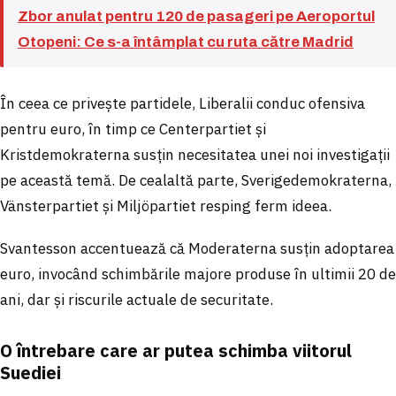
Zbor anulat pentru 120 de pasageri pe Aeroportul
Otopeni: Ce s-a întâmplat cu ruta către Madrid
În ceea ce privește partidele, Liberalii conduc ofensiva
pentru euro, în timp ce Centerpartiet și
Kristdemokraterna susțin necesitatea unei noi investigații
pe această temă. De cealaltă parte, Sverigedemokraterna,
Vänsterpartiet și Miljöpartiet resping ferm ideea.
Svantesson accentuează că Moderaterna susțin adoptarea
euro, invocând schimbările majore produse în ultimii 20 de
ani, dar și riscurile actuale de securitate.
O întrebare care ar putea schimba viitorul
Suediei