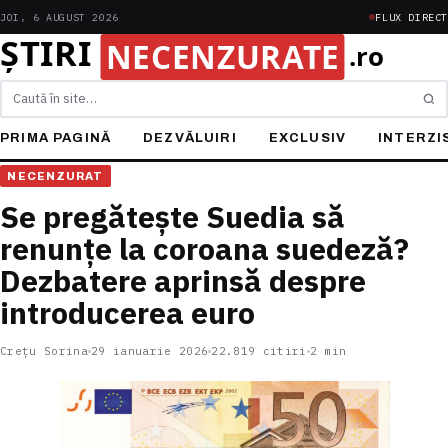
JOI, 6 AUGUST 2026
FLUX DIRECT
Caută
PRIMA PAGINĂ
DEZVĂLUIRI
EXCLUSIV
INTERZI
NECENZURAT
Se pregătește Suedia să
renunțe la coroana suedeză?
Dezbatere aprinsă despre
introducerea euro
Crețu Sorina
29 ianuarie 2026
22.819 citiri
2 min