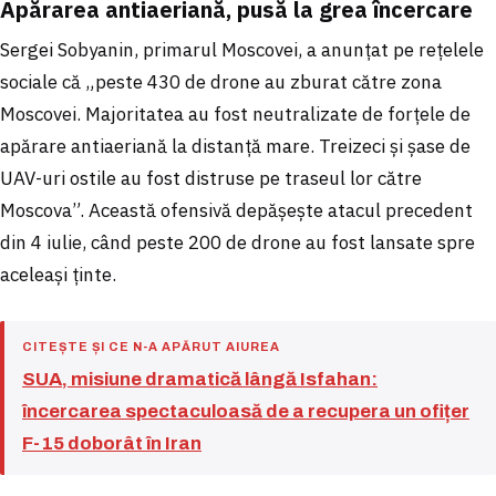
Apărarea antiaeriană, pusă la grea încercare
Sergei Sobyanin, primarul Moscovei, a anunțat pe rețelele
sociale că „peste 430 de drone au zburat către zona
Moscovei. Majoritatea au fost neutralizate de forțele de
apărare antiaeriană la distanță mare. Treizeci și șase de
UAV-uri ostile au fost distruse pe traseul lor către
Moscova”. Această ofensivă depășește atacul precedent
din 4 iulie, când peste 200 de drone au fost lansate spre
aceleași ținte.
CITEȘTE ȘI CE N-A APĂRUT AIUREA
SUA, misiune dramatică lângă Isfahan:
încercarea spectaculoasă de a recupera un ofițer
F-15 doborât în Iran