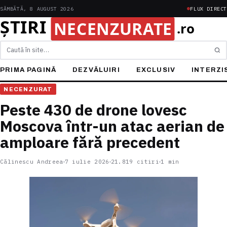
SÂMBĂTĂ, 8 AUGUST 2026
FLUX DIRECT
Caută
PRIMA PAGINĂ
DEZVĂLUIRI
EXCLUSIV
INTERZI
NECENZURAT
Peste 430 de drone lovesc
Moscova într-un atac aerian de
amploare fără precedent
Călinescu Andreea
7 iulie 2026
21.819 citiri
1 min