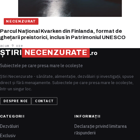
NECENZURAT
Parcul Național Kvarken din Finlanda, format de
ghețarii preistorici, inclus în Patrimoniul UNESCO
acum 9 ore
ȘTIRI
NECENZURATE
.ro
Subiectele pe care presa mare le ocolește
Știri Necenzurate - sănătate, alimentație, dezvăluiri și investigații, spuse
direct și fără menajamente. Subiectele pe care presa mare le ocolește,
într-un singur loc.
DESPRE NOI
CONTACT
CATEGORII
INFORMAȚII
Dezvăluiri
Declarație privind limitarea
răspunderii
Exclusiv