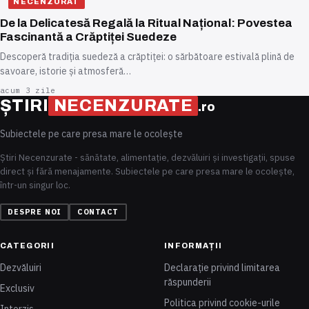
NECENZURAT
De la Delicatesă Regală la Ritual Național: Povestea
Fascinantă a Crăptiței Suedeze
Descoperă tradiția suedeză a crăptiței: o sărbătoare estivală plină de
savoare, istorie și atmosferă…
acum 3 zile
ȘTIRI
NECENZURATE
.ro
Subiectele pe care presa mare le ocolește
Știri Necenzurate - sănătate, alimentație, dezvăluiri și investigații, spuse
direct și fără menajamente. Subiectele pe care presa mare le ocolește,
într-un singur loc.
DESPRE NOI
CONTACT
CATEGORII
INFORMAȚII
Dezvăluiri
Declarație privind limitarea
răspunderii
Exclusiv
Politica privind cookie-urile