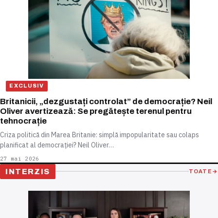
EXCLUSIV
Britanicii, „dezgustați controlat” de democrație? Neil
Oliver avertizează: Se pregătește terenul pentru
tehnocrație
Criza politică din Marea Britanie: simplă impopularitate sau colaps
planificat al democrației? Neil Oliver…
27 mai 2026
INTERZIS
TOATE
→