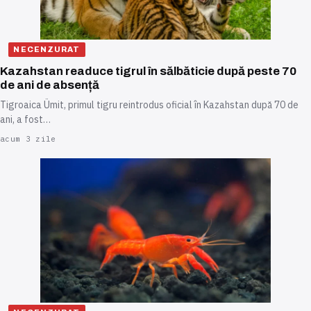
NECENZURAT
Kazahstan readuce tigrul în sălbăticie după peste 70
de ani de absență
Tigroaica Ümit, primul tigru reintrodus oficial în Kazahstan după 70 de
ani, a fost…
acum 3 zile