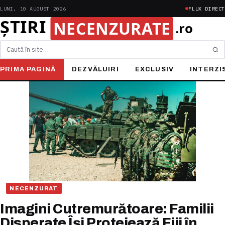
LUNI, 10 AUGUST 2026
FLUX DIRECT
Caută
PRIMA PAGINĂ
DEZVĂLUIRI
EXCLUSIV
INTERZI
NECENZURAT
Imagini Cutremurătoare: Familii
Disperate Își Protejează Fiii în