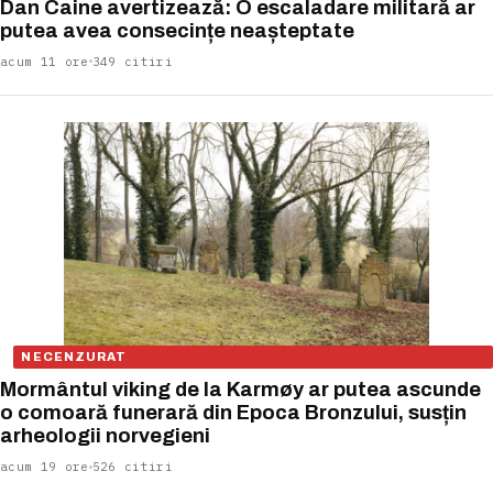
Dan Caine avertizează: O escaladare militară ar
putea avea consecințe neașteptate
acum 11 ore
349 citiri
NECENZURAT
Mormântul viking de la Karmøy ar putea ascunde
o comoară funerară din Epoca Bronzului, susțin
arheologii norvegieni
acum 19 ore
526 citiri