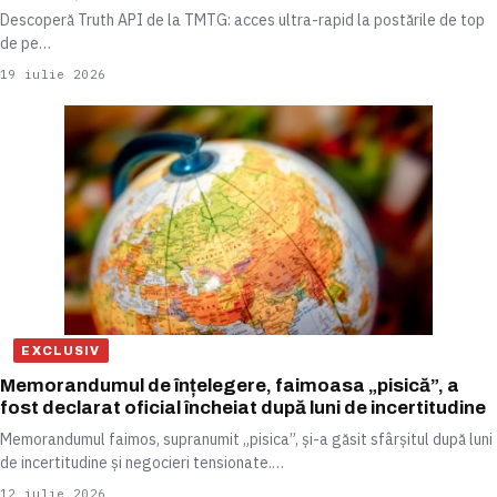
Descoperă Truth API de la TMTG: acces ultra-rapid la postările de top
de pe…
19 iulie 2026
EXCLUSIV
Memorandumul de înțelegere, faimoasa „pisică”, a
fost declarat oficial încheiat după luni de incertitudine
Memorandumul faimos, supranumit „pisica”, și-a găsit sfârșitul după luni
de incertitudine și negocieri tensionate.…
12 iulie 2026