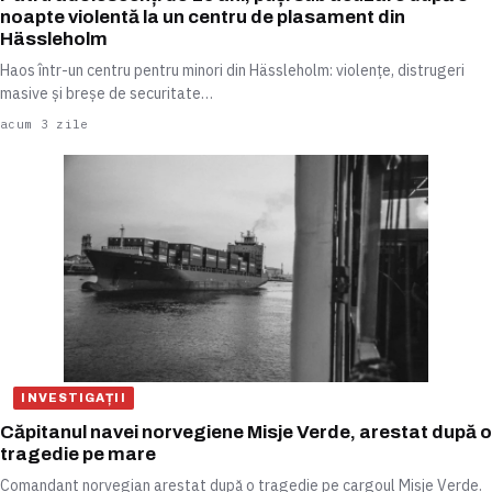
noapte violentă la un centru de plasament din
Hässleholm
Haos într-un centru pentru minori din Hässleholm: violențe, distrugeri
masive și breșe de securitate…
acum 3 zile
INVESTIGAȚII
Căpitanul navei norvegiene Misje Verde, arestat după o
tragedie pe mare
Comandant norvegian arestat după o tragedie pe cargoul Misje Verde.