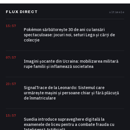
FLUX DIRECT
ultimele
15:57
Pokémon sărbătorește 30 de ani cu lansări
spectaculoase: jocuri noi, seturi Lego și cărți de
colecție
07:57
Imagini șocante din Ucraina: mobilizarea militară
rupe familii și inflamează societatea
23:57
SignalTrace de la Leonardo: Sistemul care
urmărește mașini și persoane chiar și fără plăcuță
de înmatriculare
15:57
Suedia introduce supraveghere digitală la
examenele de liceu pentru a combate frauda cu
Inteligență Artificială