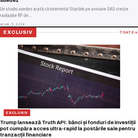
suedez
Un studiu suedez arată că internetul Starlink pe avioane SAS crește
radiațiile RF de…
acum 5 zile
EXCLUSIV
TOATE
→
EXCLUSIV
Trump lansează Truth API: bănci și fonduri de investiții
pot cumpăra acces ultra-rapid la postările sale pentru
tranzacții financiare