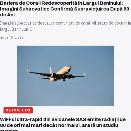
Bariera de Corali Redescoperită în Largul Beninului:
Imagini Subacvatice Confirmă Supraviețuirea După 60
de Ani
Imagini subacvatice dezvăluie comunități de corali vii uitate de decenii în
largul Beninului. O…
acum 5 zile
DEZVĂLUIRI
WiFi-ul ultra-rapid din avioanele SAS emite radiații de
80 de ori mai mari decât normalul, arată un studiu