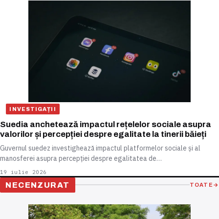
INVESTIGAȚII
Suedia anchetează impactul rețelelor sociale asupra
valorilor și percepției despre egalitate la tinerii băieți
Guvernul suedez investighează impactul platformelor sociale și al
manosferei asupra percepției despre egalitatea de…
19 iulie 2026
NECENZURAT
TOATE
→