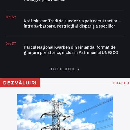
07:57
Kräftskivan: Tradiția suedeză a petrecerii racilor –
între sărbătoare, restricții și dispariția speciilor
06:57
Parcul Național Kvarken din Finlanda, format de
ghețarii preistorici, inclus în Patrimoniul UNESCO
TOT FLUXUL →
DEZVĂLUIRI
TOATE
→