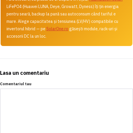
LiFePO4 (Huawei LUNA, Deye, Growatt, Dyness) îți țin energia
pentru seară, backup la pană sau autoconsum când tariful e
mare. Alege capacitatea și tensiunea (LV/HV) compatibile cu
invertorul hibrid — pe
SolarOne.ro
găsești module, rack-uri și
accesorii DC la un loc.
Lasa un comentariu
Comentariul tau