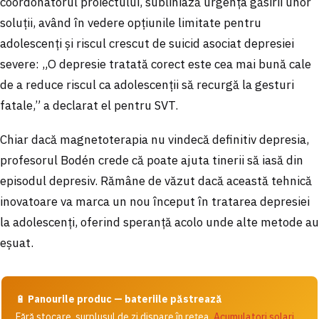
coordonatorul proiectului, subliniază urgența găsirii unor
soluții, având în vedere opțiunile limitate pentru
adolescenți și riscul crescut de suicid asociat depresiei
severe: „O depresie tratată corect este cea mai bună cale
de a reduce riscul ca adolescenții să recurgă la gesturi
fatale,” a declarat el pentru SVT.
Chiar dacă magnetoterapia nu vindecă definitiv depresia,
profesorul Bodén crede că poate ajuta tinerii să iasă din
episodul depresiv. Rămâne de văzut dacă această tehnică
inovatoare va marca un nou început în tratarea depresiei
la adolescenți, oferind speranță acolo unde alte metode au
eșuat.
🔋
Panourile produc — bateriile păstrează
Fără stocare, surplusul de zi dispare în rețea.
Acumulatori solari