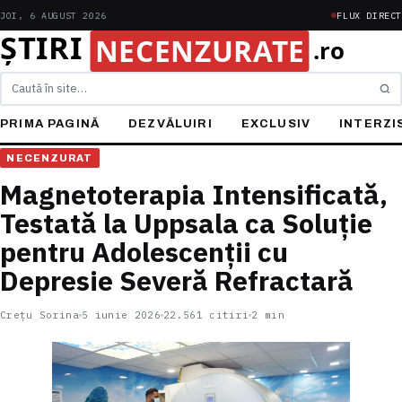
JOI, 6 AUGUST 2026
FLUX DIRECT
Caută
PRIMA PAGINĂ
DEZVĂLUIRI
EXCLUSIV
INTERZI
NECENZURAT
Magnetoterapia Intensificată,
Testată la Uppsala ca Soluție
pentru Adolescenții cu
Depresie Severă Refractară
Crețu Sorina
5 iunie 2026
22.561 citiri
2 min