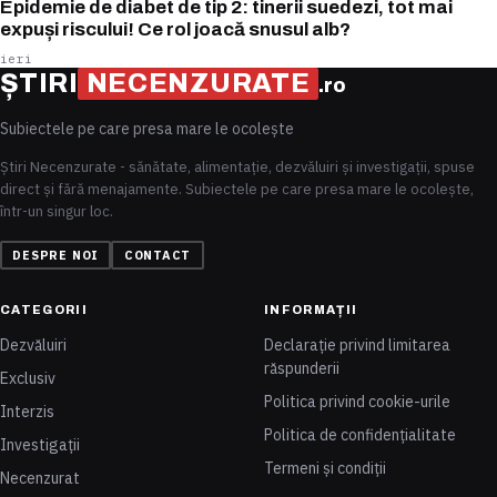
Epidemie de diabet de tip 2: tinerii suedezi, tot mai
expuși riscului! Ce rol joacă snusul alb?
ieri
ȘTIRI
NECENZURATE
.ro
Subiectele pe care presa mare le ocolește
Știri Necenzurate - sănătate, alimentație, dezvăluiri și investigații, spuse
direct și fără menajamente. Subiectele pe care presa mare le ocolește,
într-un singur loc.
DESPRE NOI
CONTACT
CATEGORII
INFORMAȚII
Dezvăluiri
Declarație privind limitarea
răspunderii
Exclusiv
Politica privind cookie-urile
Interzis
Politica de confidențialitate
Investigații
Termeni și condiții
Necenzurat