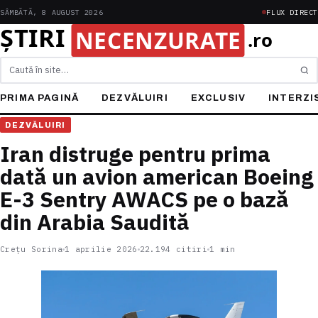
SÂMBĂTĂ, 8 AUGUST 2026
FLUX DIRECT
Caută
PRIMA PAGINĂ
DEZVĂLUIRI
EXCLUSIV
INTERZI
DEZVĂLUIRI
Iran distruge pentru prima
dată un avion american Boeing
E-3 Sentry AWACS pe o bază
din Arabia Saudită
Crețu Sorina
1 aprilie 2026
22.194 citiri
1 min