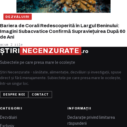
DEZVĂLUIRI
Bariera de Corali Redescoperită în Largul Beninului:
Imagini Subacvatice Confirmă Supraviețuirea După 60
de Ani
acum 2 zile
ȘTIRI
NECENZURATE
.ro
Subiectele pe care presa mare le ocolește
Știri Necenzurate - sănătate, alimentație, dezvăluiri și investigații, spuse
direct și fără menajamente. Subiectele pe care presa mare le ocolește,
într-un singur loc.
DESPRE NOI
CONTACT
CATEGORII
INFORMAȚII
Dezvăluiri
Declarație privind limitarea
răspunderii
Exclusiv