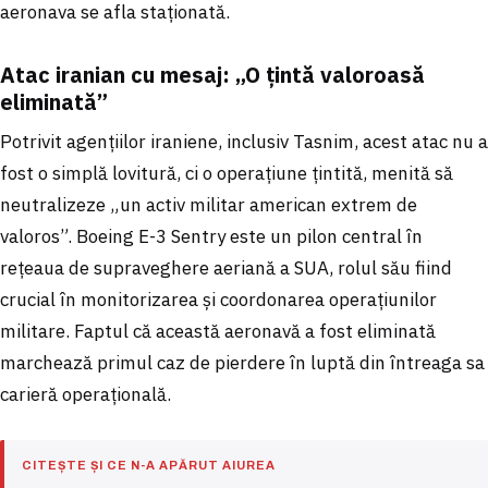
aeronava se afla staționată.
Atac iranian cu mesaj: „O țintă valoroasă
eliminată”
Potrivit agențiilor iraniene, inclusiv Tasnim, acest atac nu a
fost o simplă lovitură, ci o operațiune țintită, menită să
neutralizeze „un activ militar american extrem de
valoros”. Boeing E-3 Sentry este un pilon central în
rețeaua de supraveghere aeriană a SUA, rolul său fiind
crucial în monitorizarea și coordonarea operațiunilor
militare. Faptul că această aeronavă a fost eliminată
marchează primul caz de pierdere în luptă din întreaga sa
carieră operațională.
CITEȘTE ȘI CE N-A APĂRUT AIUREA