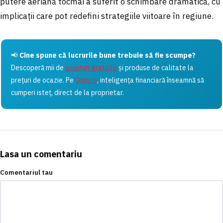
putere aeriană tocmai a suferit o schimbare dramatică, cu
implicații care pot redefini strategiile viitoare în regiune.
📢
Cine spune că lucrurile bune trebuie să fie scumpe?
Descoperă mii de
anunțuri gratuite
și produse de calitate la
prețuri de ocazie. Pe
Quiq.ro
, inteligența financiară înseamnă să
cumperi isteț, direct de la proprietar.
Lasa un comentariu
Comentariul tau