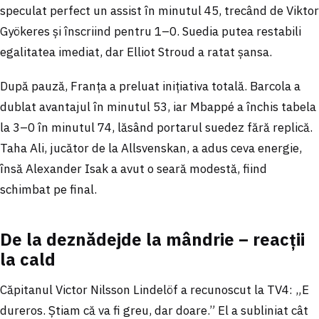
speculat perfect un assist în minutul 45, trecând de Viktor
Gyökeres și înscriind pentru 1–0. Suedia putea restabili
egalitatea imediat, dar Elliot Stroud a ratat șansa.
După pauză, Franța a preluat inițiativa totală. Barcola a
dublat avantajul în minutul 53, iar Mbappé a închis tabela
la 3–0 în minutul 74, lăsând portarul suedez fără replică.
Taha Ali, jucător de la Allsvenskan, a adus ceva energie,
însă Alexander Isak a avut o seară modestă, fiind
schimbat pe final.
De la deznădejde la mândrie – reacții
la cald
Căpitanul Victor Nilsson Lindelöf a recunoscut la TV4: „E
dureros. Știam că va fi greu, dar doare.” El a subliniat cât