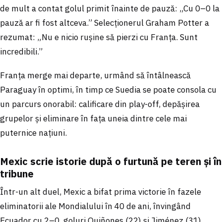
de mult a contat golul primit înainte de pauză: „Cu 0–0 la
pauză ar fi fost altceva.” Selecționerul Graham Potter a
rezumat: „Nu e nicio rușine să pierzi cu Franța. Sunt
incredibili.”
Franța merge mai departe, urmând să întâlnească
Paraguay în optimi, în timp ce Suedia se poate consola cu
un parcurs onorabil: calificare din play-off, depășirea
grupelor și eliminare în fața uneia dintre cele mai
puternice națiuni.
Mexic scrie istorie după o furtună pe teren și în
tribune
Într-un alt duel, Mexic a bifat prima victorie în fazele
eliminatorii ale Mondialului în 40 de ani, învingând
Ecuador cu 2–0, goluri Quiñones (22) și Jiménez (31).