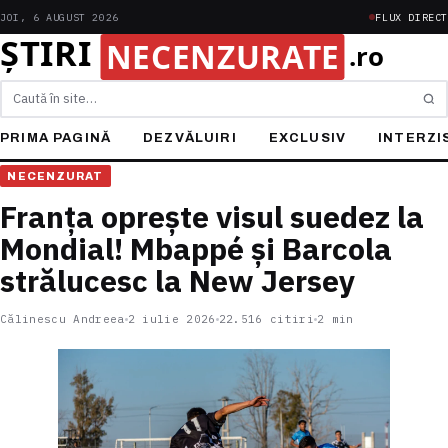
JOI, 6 AUGUST 2026
FLUX DIRECT
Caută
PRIMA PAGINĂ
DEZVĂLUIRI
EXCLUSIV
INTERZI
NECENZURAT
Franța oprește visul suedez la
Mondial! Mbappé și Barcola
strălucesc la New Jersey
Călinescu Andreea
2 iulie 2026
22.516 citiri
2 min