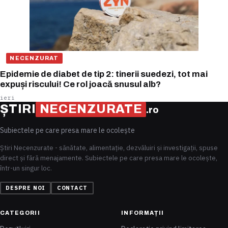
NECENZURAT
Epidemie de diabet de tip 2: tinerii suedezi, tot mai
expuși riscului! Ce rol joacă snusul alb?
ieri
ȘTIRI
NECENZURATE
.ro
Subiectele pe care presa mare le ocolește
Știri Necenzurate - sănătate, alimentație, dezvăluiri și investigații, spuse
direct și fără menajamente. Subiectele pe care presa mare le ocolește,
într-un singur loc.
DESPRE NOI
CONTACT
CATEGORII
INFORMAȚII