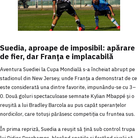
Suedia, aproape de imposibil: apărare
de fier, dar Franța e implacabilă
Aventura Suediei la Cupa Mondială s-a încheiat abrupt pe
stadionul din New Jersey, unde Franța a demonstrat de ce
este considerată una dintre favorite, impunându-se cu 3–
0. Două goluri spectaculoase semnate Kylian Mbappé și o
reușită a lui Bradley Barcola au pus capăt speranțelor
nordicilor, care totuși părăsesc competiția cu fruntea sus.
În prima repriză, Suedia a reușit să țină sub control trupa
lui Didier Deschamps, blocând spațiile și forțând rivalii să