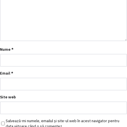
Nume
*
Email
*
Site web
Salvează-mi numele, emailul și site-ul web în acest navigator pentru
data viitoare când o să comentez.