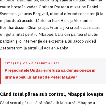
caute breșe în zadar. Graham Potter a mizat pe Daniel
Svensson și Lucas Bergvall, ultimul oferind consistență la
mijloc după accidentările lui Isak Hien și Alexander
Bernhardsson. Chiar și așa, Franța și-a creat ocazii clare:
un gol anulat pentru Mbappé, bară din partea starului
parizian și o intervenție de excepție a lui Jacob Widell
Zetterström la șutul lui Adrien Rabiot.
CITEȘTE ȘI CE N-A APĂRUT AIUREA
Președintele Ungariei refuză să demisioneze în
urma apelului lansat de Péter Magyar
Când totul părea sub control, Mbappé lovește
Când scorul părea să rămână alb la pauză, Mbappé a