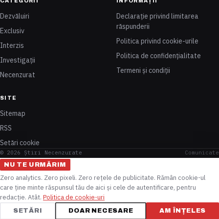
CATEGORII
INFORMAȚII
Dezvăluiri
Declarație privind limitarea
răspunderii
Exclusiv
Politica privind cookie-urile
Interzis
Politica de confidențialitate
Investigații
Termeni și condiții
Necenzurat
SITE
Sitemap
RSS
Setări cookie
© 2026 Știri Necenzurate
Comunicate
NU TE URMĂRIM
Zero analytics. Zero pixeli. Zero rețele de publicitate. Rămân cookie-ul
care ține minte răspunsul tău de aici și cele de autentificare, pentru
redacție. Atât.
Politica de cookie-uri
SETĂRI
DOAR NECESARE
AM ÎNȚELES