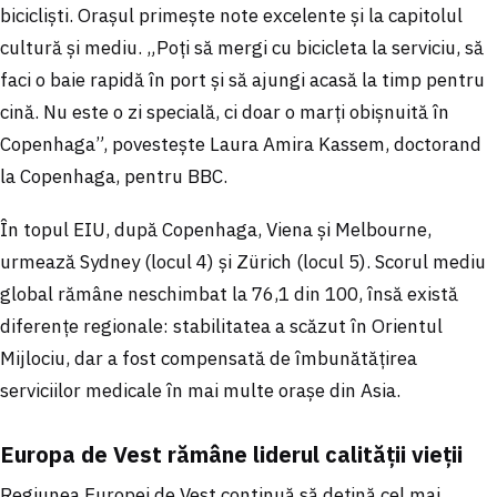
bicicliști. Orașul primește note excelente și la capitolul
cultură și mediu. „Poți să mergi cu bicicleta la serviciu, să
faci o baie rapidă în port și să ajungi acasă la timp pentru
cină. Nu este o zi specială, ci doar o marți obișnuită în
Copenhaga”, povestește Laura Amira Kassem, doctorand
la Copenhaga, pentru BBC.
În topul EIU, după Copenhaga, Viena și Melbourne,
urmează Sydney (locul 4) și Zürich (locul 5). Scorul mediu
global rămâne neschimbat la 76,1 din 100, însă există
diferențe regionale: stabilitatea a scăzut în Orientul
Mijlociu, dar a fost compensată de îmbunătățirea
serviciilor medicale în mai multe orașe din Asia.
Europa de Vest rămâne liderul calității vieții
Regiunea Europei de Vest continuă să dețină cel mai