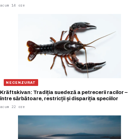
acum 14 ore
NECENZURAT
Kräftskivan: Tradiția suedeză a petrecerii racilor –
între sărbătoare, restricții și dispariția speciilor
acum 22 ore