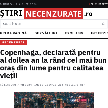
DUMINICĂ, 9 AUGUST 2026
FLUX DIRECT
Caută
PRIMA PAGINĂ
DEZVĂLUIRI
EXCLUSIV
INTERZI
NECENZURAT
Copenhaga, declarată pentru
al doilea an la rând cel mai bun
oraș din lume pentru calitatea
vieții
Călinescu Andreea
9 iulie 2026
22.216 citiri
2 min