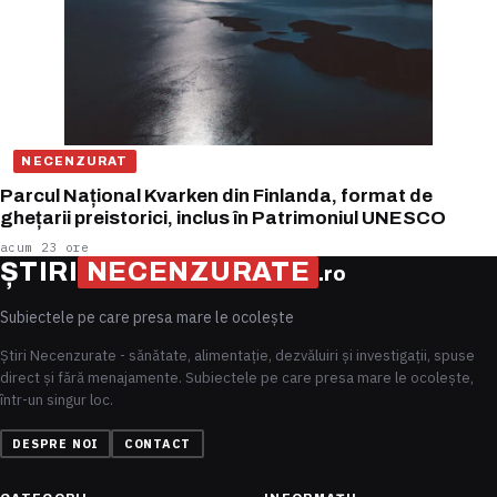
NECENZURAT
Parcul Național Kvarken din Finlanda, format de
ghețarii preistorici, inclus în Patrimoniul UNESCO
acum 23 ore
ȘTIRI
NECENZURATE
.ro
Subiectele pe care presa mare le ocolește
Știri Necenzurate - sănătate, alimentație, dezvăluiri și investigații, spuse
direct și fără menajamente. Subiectele pe care presa mare le ocolește,
într-un singur loc.
DESPRE NOI
CONTACT