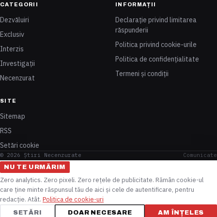
CATEGORII
INFORMAȚII
Dezvăluiri
Declarație privind limitarea
răspunderii
Exclusiv
Politica privind cookie-urile
Interzis
Politica de confidențialitate
Investigații
Termeni și condiții
Necenzurat
SITE
Sitemap
RSS
Setări cookie
© 2026 Știri Necenzurate
Comunicate
NU TE URMĂRIM
Zero analytics. Zero pixeli. Zero rețele de publicitate. Rămân cookie-ul
care ține minte răspunsul tău de aici și cele de autentificare, pentru
redacție. Atât.
Politica de cookie-uri
SETĂRI
DOAR NECESARE
AM ÎNȚELES