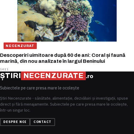
NECENZURAT
Descoperiri uimitoare după 60 de ani: Coral și faună
marină, din nou analizate în largul Beninului
ieri
ȘTIRI
NECENZURATE
.ro
Subiectele pe care presa mare le ocolește
Știri Necenzurate - sănătate, alimentație, dezvăluiri și investigații, spuse
direct și fără menajamente. Subiectele pe care presa mare le ocolește,
într-un singur loc.
DESPRE NOI
CONTACT