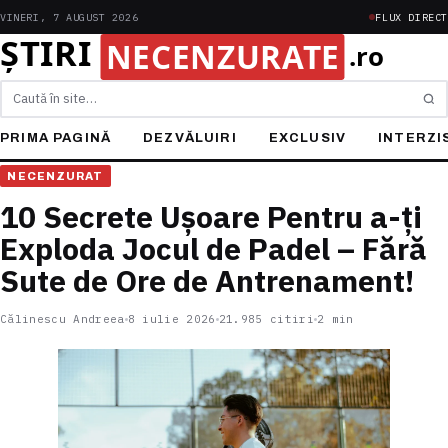
VINERI, 7 AUGUST 2026
FLUX DIRECT
Caută
PRIMA PAGINĂ
DEZVĂLUIRI
EXCLUSIV
INTERZI
NECENZURAT
10 Secrete Ușoare Pentru a-ți
Exploda Jocul de Padel – Fără
Sute de Ore de Antrenament!
Călinescu Andreea
8 iulie 2026
21.985 citiri
2 min