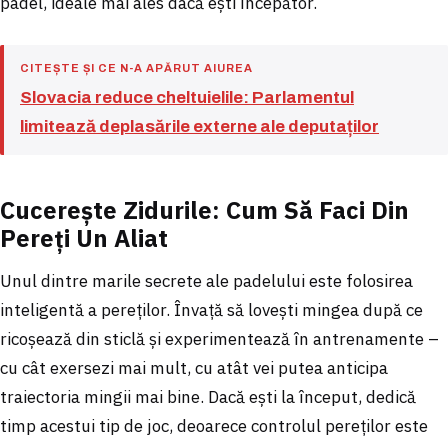
padel, ideale mai ales dacă ești începător.
CITEȘTE ȘI CE N-A APĂRUT AIUREA
Slovacia reduce cheltuielile: Parlamentul
limitează deplasările externe ale deputaților
Cucerește Zidurile: Cum Să Faci Din
Pereți Un Aliat
Unul dintre marile secrete ale padelului este folosirea
inteligentă a pereților. Învață să lovești mingea după ce
ricoșează din sticlă și experimentează în antrenamente –
cu cât exersezi mai mult, cu atât vei putea anticipa
traiectoria mingii mai bine. Dacă ești la început, dedică
timp acestui tip de joc, deoarece controlul pereților este